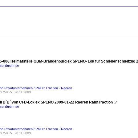
5-006 Heimatstelle GBM-Brandenburg ex SPENO- Lok für Schienenschleifzug 
nsenbrenner
ahn Privatunternehmen / Rail et Traction - Raeren
x750 Px, 28.11.2009
ll B´B´ von CFD-Lok ex SPENO 2009-01-22 Raeren Rail&Traction

nsenbrenner
ahn Privatunternehmen / Rail et Traction - Raeren
x750 Px, 28.11.2009