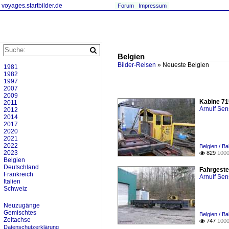
voyages.startbilder.de
Forum
Impressum
Belgien
Bilder-Reisen
»
Neueste Belgien
1981
1982
1997
2007
2009
Kabine 71
2011
Arnulf Se
2012
2014
2017
2020
2021
2022
Belgien / B
2023
829
1000

Belgien
Deutschland
Fahrgeste
Frankreich
Arnulf Se
Italien
Schweiz
Neuzugänge
Gemischtes
Belgien / B
Zeitachse
747
1000

Datenschutzerklärung