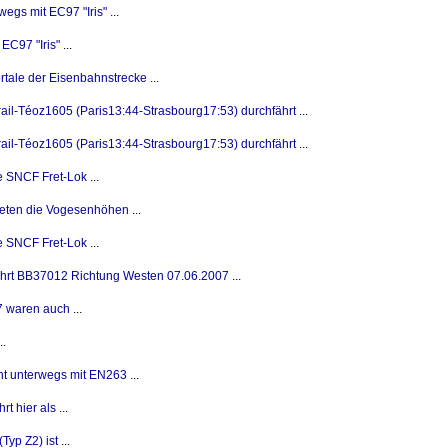
gs mit EC97 "Iris"
...
EC97 "Iris"
...
ortale der Eisenbahnstrecke
...
ail-Téoz1605 (Paris13:44-Strasbourg17:53) durchfährt
...
ail-Téoz1605 (Paris13:44-Strasbourg17:53) durchfährt
...
e SNCF Fret-Lok
...
treten die Vogesenhöhen
...
e SNCF Fret-Lok
...
ährt BB37012 Richtung Westen 07.06.2007
...
7 waren auch
...
..
ht unterwegs mit EN263
...
t hier als
...
Typ Z2) ist
...