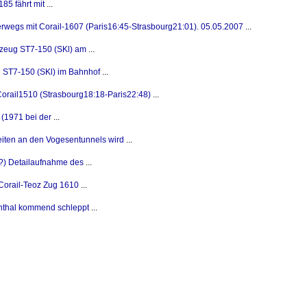
85 fährt mit
...
wegs mit Corail-1607 (Paris16:45-Strasbourg21:01). 05.05.2007
...
zeug ST7-150 (SKl) am
...
 ST7-150 (SKl) im Bahnhof
...
Corail1510 (Strasbourg18:18-Paris22:48)
...
(1971 bei der
...
eiten an den Vogesentunnels wird
...
??) Detailaufnahme des
...
Corail-Teoz Zug 1610
...
nthal kommend schleppt
...