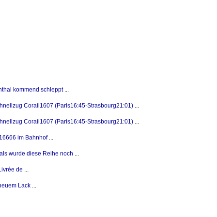
nthal kommend schleppt
...
hnellzug Corail1607 (Paris16:45-Strasbourg21:01)
...
hnellzug Corail1607 (Paris16:45-Strasbourg21:01)
...
16666 im Bahnhof
...
s wurde diese Reihe noch
...
ivrée de
...
neuem Lack
...