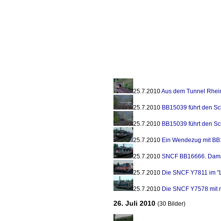
25.7.2010
Aus dem Tunnel Rhei
25.7.2010
BB15039 führt den Sc
25.7.2010
BB15039 führt den Sc
25.7.2010
Ein Wendezug mit BB
25.7.2010
SNCF BB16666. Damal
25.7.2010
Die SNCF Y7811 im "L
25.7.2010
Die SNCF Y7578 mit 
26. Juli 2010
(30 Bilder)