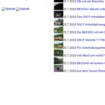
25.7.2010
DB-Lok der Baureihe 1
25.7.2010
BB15042 abends unter
25.7.2010
Das SNCF Arbeitsfahr
25.7.2010
SNCF Arbeitsfahrzeug
25.7.2010
Die BB15051 eilt mit 
25.7.2010
SNCF Kleinlok Y7796 
25.7.2010
Für Unterhaltungsarb
25.7.2010
Viel Wind (um nichts
25.7.2010
BB15040 mit buntem 
25.7.2010
Aus dem Tunnel Rhei