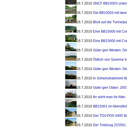
26.7.2010
SNCF BB15003 unterwe
26.7.2010
Die BB15003 mit dem 
26.7.2010
Blick auf die Tunnelp
26.7.2010
Eine BB15000 mit Cor
26.7.2010
Eine BB15000 mit Cor
26.7.2010
Güter gen Westen: Di
26.7.2010
Östlich von Saverne 
26.7.2010
Güter gen Westen: Di
26.7.2010
In Schwindratzheim f
26.7.2010
Güter gen Osten: 200
26.7.2010
Ihr sieht man ihr Alter
.
26.7.2010
BB15001 im Abendlic
26.7.2010
Der TGV-POS 4405 fähr
26.7.2010
Der Triebzug Z15501 (