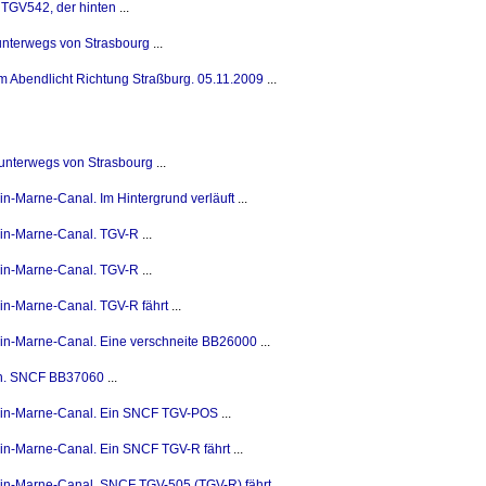
TGV542, der hinten
...
unterwegs von Strasbourg
...
 Abendlicht Richtung Straßburg. 05.11.2009
...
unterwegs von Strasbourg
...
n-Marne-Canal. Im Hintergrund verläuft
...
in-Marne-Canal. TGV-R
...
in-Marne-Canal. TGV-R
...
n-Marne-Canal. TGV-R fährt
...
in-Marne-Canal. Eine verschneite BB26000
...
en. SNCF BB37060
...
hin-Marne-Canal. Ein SNCF TGV-POS
...
in-Marne-Canal. Ein SNCF TGV-R fährt
...
-Marne-Canal. SNCF TGV-505 (TGV-R) fährt
...