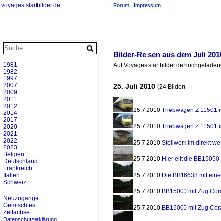
voyages.startbilder.de
Forum
Impressum
Bilder-Reisen aus dem Juli 201
1981
Auf Voyages.startbilder.de hochgeladene
1982
1997
2007
25. Juli 2010
(24 Bilder)
2009
2011
2012
25.7.2010
Triebwagen Z 11501 is
2014
2017
25.7.2010
Triebwagen Z 11501 is
2020
2021
2022
25.7.2010
Stellwerk im direkt w
2023
Belgien
25.7.2010
Hier eilt die BB15050
Deutschland
Frankreich
Italien
25.7.2010
Die BB16638 mit ein
Schweiz
25.7.2010
BB15000 mit Zug Cora
Neuzugänge
Gemischtes
25.7.2010
BB15000 mit Zug Cora
Zeitachse
Datenschutzerklärung