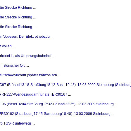
 die Strecke Richtung
...
 die Strecke Richtung
...
 die Strecke Richtung
...
n Vogesen. Der Elektrotriebzug
...
m vollen
...
icourt ist als Unterwegsbahnhof
...
 historischer Ort:
...
Deutsch=Avricourt (später französisch
...
7 (Brüssel13:18-Straßburg18:12-Basel19:48). 13.03.2009 Steinbourg (Steinbur
 RRR227-Wendezuggarnitur als TER30167
...
6 (Basel16:04-Straßburg17:32-Brüssel22:35). 13.03.2009 Steinbourg
...
R30162 (Strasbourg17:45-Sarrebourg18:40). 13.03.2009 Steinbourg
...
p TGV-R unterwegs
...