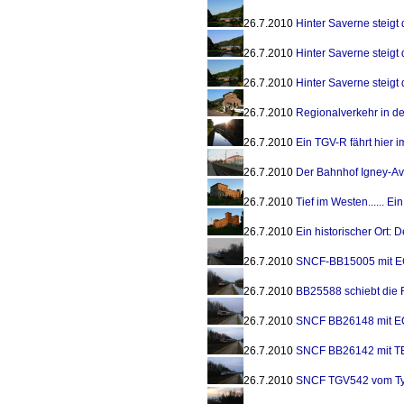
26.7.2010
Hinter Saverne steigt
26.7.2010
Hinter Saverne steigt
26.7.2010
Hinter Saverne steigt
26.7.2010
Regionalverkehr in de
26.7.2010
Ein TGV-R fährt hier i
26.7.2010
Der Bahnhof Igney-Avr
26.7.2010
Tief im Westen...... Ein
26.7.2010
Ein historischer Ort: 
26.7.2010
SNCF-BB15005 mit EC9
26.7.2010
BB25588 schiebt die
26.7.2010
SNCF BB26148 mit EC9
26.7.2010
SNCF BB26142 mit TE
26.7.2010
SNCF TGV542 vom Ty