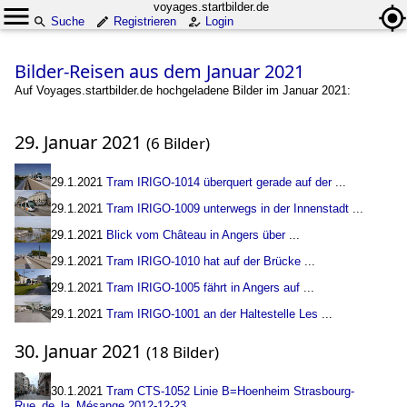
voyages.startbilder.de
Suche
Registrieren
Login
Bilder-Reisen aus dem Januar 2021
Auf Voyages.startbilder.de hochgeladene Bilder im Januar 2021:
29. Januar 2021
(6 Bilder)
29.1.2021
Tram IRIGO-1014 überquert gerade auf der
...
29.1.2021
Tram IRIGO-1009 unterwegs in der Innenstadt
...
29.1.2021
Blick vom Château in Angers über
...
29.1.2021
Tram IRIGO-1010 hat auf der Brücke
...
29.1.2021
Tram IRIGO-1005 fährt in Angers auf
...
29.1.2021
Tram IRIGO-1001 an der Haltestelle Les
...
30. Januar 2021
(18 Bilder)
30.1.2021
Tram CTS-1052 Linie B=Hoenheim Strasbourg-
Rue_de_la_Mésange 2012-12-23
...