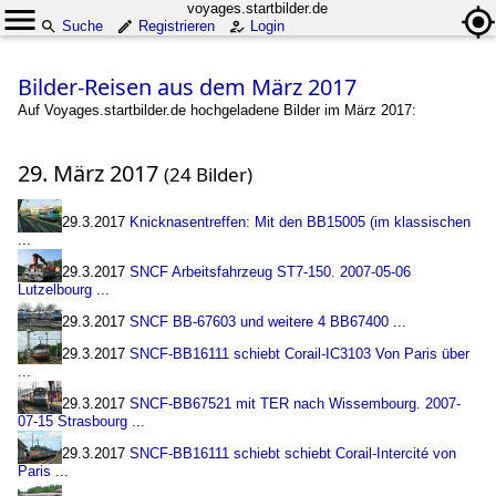
voyages.startbilder.de
Suche
Registrieren
Login
Bilder-Reisen aus dem März 2017
Auf Voyages.startbilder.de hochgeladene Bilder im März 2017:
29. März 2017
(24 Bilder)
29.3.2017
Knicknasentreffen: Mit den BB15005 (im klassischen
...
29.3.2017
SNCF Arbeitsfahrzeug ST7-150. 2007-05-06
Lutzelbourg
...
29.3.2017
SNCF BB-67603 und weitere 4 BB67400
...
29.3.2017
SNCF-BB16111 schiebt Corail-IC3103 Von Paris über
...
29.3.2017
SNCF-BB67521 mit TER nach Wissembourg. 2007-
07-15 Strasbourg
...
29.3.2017
SNCF-BB16111 schiebt schiebt Corail-Intercité von
Paris
...